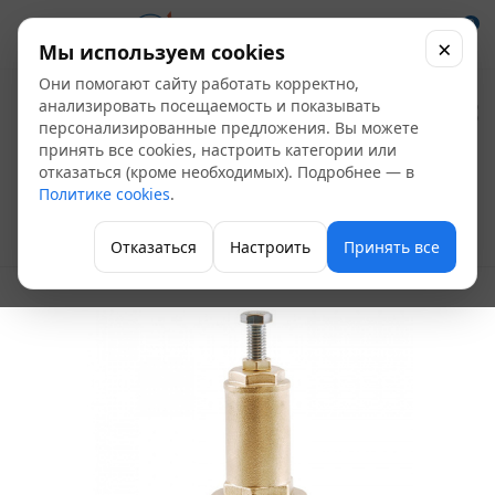
0
×
Мы используем cookies
Они помогают сайту работать корректно,
Клапан
анализировать посещаемость и показывать
персонализированные предложения. Вы можете
предохранительный
принять все cookies, настроить категории или
отказаться (кроме необходимых). Подробнее — в
Ду 20 VT.1831.N.05
Политике cookies
.
Клапан предохранительный
Отказаться
Настроить
Принять все