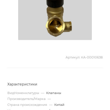
Артикул:
КА-00010638
Характеристики
ВидНоменклатуры
—
Клапаны
Производитель/Марка
—
Страна происхождения
—
Китай