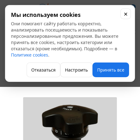
0
×
Мы используем cookies
Они помогают сайту работать корректно,
Клапан
анализировать посещаемость и показывать
персонализированные предложения. Вы можете
балансировочный
принять все cookies, настроить категории или
отказаться (кроме необходимых). Подробнее — в
латунный Ду 20 Ру16,
Политике cookies
.
м/м Benarmo
Отказаться
Настроить
Принять все
Клапан балансировочный