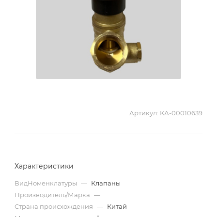
Артикул:
КА-00010639
Характеристики
ВидНоменклатуры
—
Клапаны
Производитель/Марка
—
Страна происхождения
—
Китай