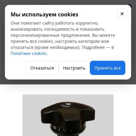
0
×
Мы используем cookies
Они помогают сайту работать корректно,
Клапан
анализировать посещаемость и показывать
персонализированные предложения. Вы можете
балансировочный
принять все cookies, настроить категории или
отказаться (кроме необходимых). Подробнее — в
латунный Ду 15 Ру16,
Политике cookies
.
м/м Benarmo
Отказаться
Настроить
Принять все
Клапан балансировочный