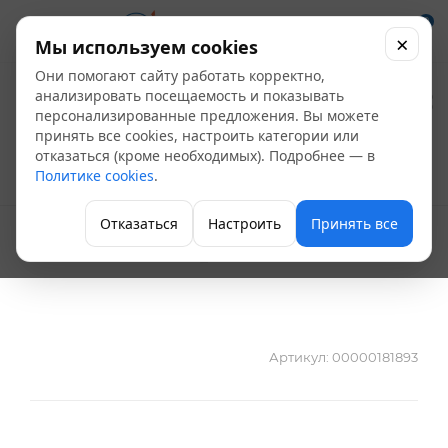
0
×
Мы используем cookies
Они помогают сайту работать корректно,
Электропривод AMV
анализировать посещаемость и показывать
персонализированные предложения. Вы можете
33 230 В 082G3013
принять все cookies, настроить категории или
отказаться (кроме необходимых). Подробнее — в
Политике cookies
.
Электроприводы
Отказаться
Настроить
Принять все
Артикул:
00000181893