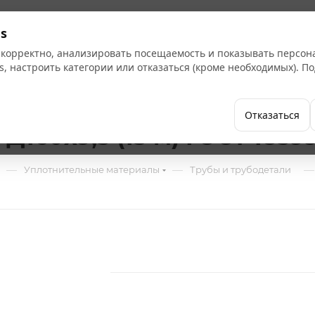
Кат
s
 корректно, анализировать посещаемость и показывать персо
s, настроить категории или отказаться (кроме необходимых). 
Бренды
Как купить
Компания
Отказаться
160х9,5 (13 м) ГОСТ 18599
—
—
—
Уплотнительные материалы
Трубы и трубодетали