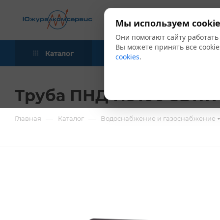
Мы используем cookie
Они помогают сайту работать
Вы можете принять все cookie
Каталог
Акции
Блог
cookies
.
Труба ПНД ПЭ100 SDR17 Д
—
—
Главная
Каталог
Водоснабжение и газоснабжение