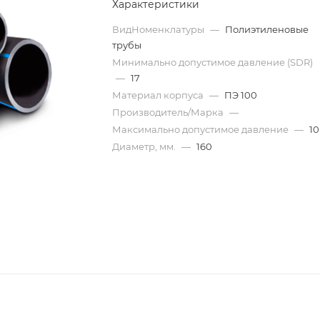
Характеристики
ВидНоменклатуры
—
Полиэтиленовые
трубы
Минимально допустимое давление (SDR)
—
17
Материал корпуса
—
ПЭ 100
Производитель/Марка
—
Максимально допустимое давление
—
10
Диаметр, мм.
—
160