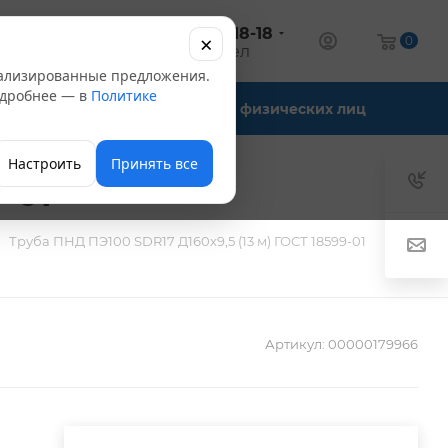
+7 (347) 246-18-18
×
алог
0
оптовый отдел
нализированные предложения.
Подробнее — в
Политике
Офис-склады
Для физических лиц
Настроить
Принять все
-01
Труба ПНД ПЭ100 SDR17 Д160х9,5 (13 м) ГОСТ 18599-01
Артикул:
00000179966