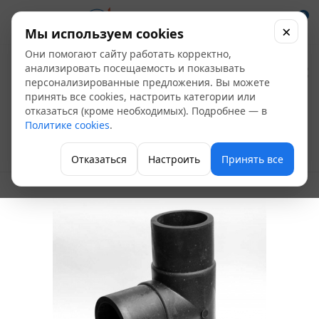
0
×
Мы используем cookies
Они помогают сайту работать корректно,
Тройник 90 ПЭ
анализировать посещаемость и показывать
персонализированные предложения. Вы можете
сварной
принять все cookies, настроить категории или
отказаться (кроме необходимых). Подробнее — в
Д160х90х160 SDR17
Политике cookies
.
Трубы и трубодетали
Отказаться
Настроить
Принять все