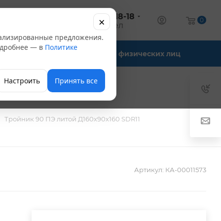
+7 (347) 246-18-18
×
алог
0
оптовый отдел
нализированные предложения.
Подробнее — в
Политике
Офис-склады
Для физических лиц
Настроить
Принять все
Тройник 90 ПЭ литой Д160х90х160 SDR11
Артикул:
КА-00011573