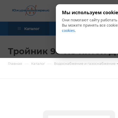
Мы используем cookie
Они помогают сайту работать
Вы можете принять все cookie
Каталог
Акции
Блог
cookies
.
Тройник 90 ПЭ литой Д
—
—
Главная
Каталог
Водоснабжение и газоснабжение