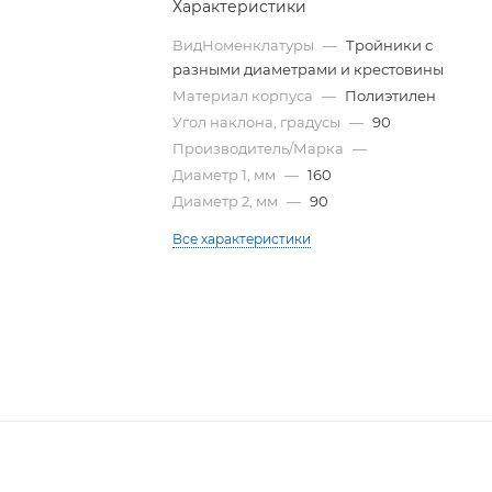
Характеристики
ВидНоменклатуры
—
Тройники с
разными диаметрами и крестовины
Материал корпуса
—
Полиэтилен
Угол наклона, градусы
—
90
Производитель/Марка
—
Диаметр 1, мм
—
160
Диаметр 2, мм
—
90
Все характеристики