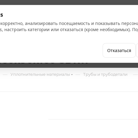
Кат
s
 корректно, анализировать посещаемость и показывать персо
s, настроить категории или отказаться (кроме необходимых). 
Бренды
Как купить
Компания
Отказаться
160х90х160 SDR11
—
—
—
Уплотнительные материалы
Трубы и трубодетали