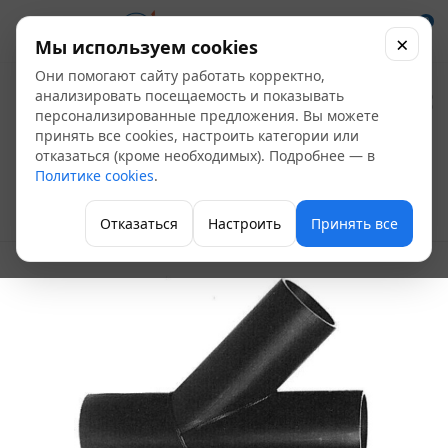
0
×
Мы используем cookies
Они помогают сайту работать корректно,
Тройник 45 ПЭ
анализировать посещаемость и показывать
персонализированные предложения. Вы можете
сварной
принять все cookies, настроить категории или
отказаться (кроме необходимых). Подробнее — в
Д160х110х160 SDR11
Политике cookies
.
Трубы и трубодетали
Отказаться
Настроить
Принять все