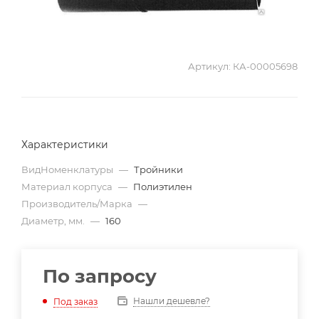
Артикул:
КА-00005698
Характеристики
ВидНоменклатуры
—
Тройники
Материал корпуса
—
Полиэтилен
Производитель/Марка
—
Диаметр, мм.
—
160
По запросу
Нашли дешевле?
Под заказ