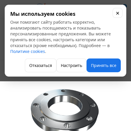
0
×
Мы используем cookies
Они помогают сайту работать корректно,
Фланец стальной
анализировать посещаемость и показывать
персонализированные предложения. Вы можете
для ПЭ трубы Д32
принять все cookies, настроить категории или
отказаться (кроме необходимых). Подробнее — в
Политике cookies
.
Трубы и трубодетали
Отказаться
Настроить
Принять все