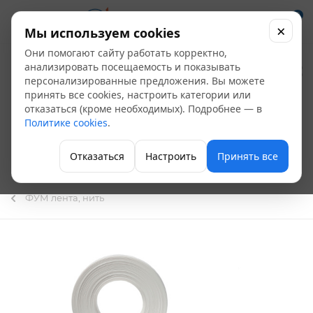
0
×
Мы используем cookies
Они помогают сайту работать корректно,
Лента ФУМ 20 мм
анализировать посещаемость и показывать
персонализированные предложения. Вы можете
Россия, г.Кирово-
принять все cookies, настроить категории или
отказаться (кроме необходимых). Подробнее — в
Чепецк, 30 гр, 10
Политике cookies
.
метров, толщина 0,1
Отказаться
Настроить
Принять все
мм, "Мастер"
ФУМ лента, нить