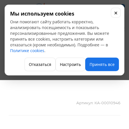
0
×
Мы используем cookies
Они помогают сайту работать корректно,
Тройник стальной
анализировать посещаемость и показывать
персонализированные предложения. Вы можете
Ду 159х4,5-89х3
принять все cookies, настроить категории или
отказаться (кроме необходимых). Подробнее — в
Политике cookies
.
Тройник стальной
Отказаться
Настроить
Принять все
Артикул:
КА-00010946