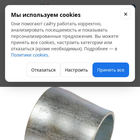
0
×
Мы используем cookies
Они помогают сайту работать корректно,
Переход
анализировать посещаемость и показывать
персонализированные предложения. Вы можете
оцинкованный Ду
принять все cookies, настроить категории или
отказаться (кроме необходимых). Подробнее — в
108х4,0-89х3,5
Политике cookies
.
Переходы
Отказаться
Настроить
Принять все