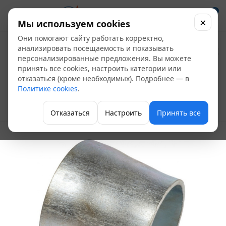
0
×
Мы используем cookies
Они помогают сайту работать корректно,
Переход
анализировать посещаемость и показывать
персонализированные предложения. Вы можете
оцинкованный Ду
принять все cookies, настроить категории или
отказаться (кроме необходимых). Подробнее — в
108х4,0-57х3,0
Политике cookies
.
Переходы
Отказаться
Настроить
Принять все