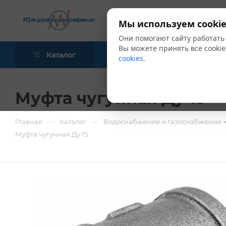
Мы используем cookie
Они помогают сайту работать
Вы можете принять все cookie
Каталог
Акции
Блог
cookies
.
Муфта чугунная Ду 15
—
—
Главная
Каталог
Водоснабжение и газоснабжение
Муфта чугунная Ду 15