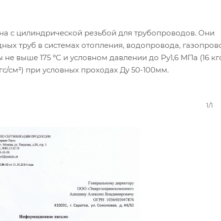
уна с цилиндрической резьбой для трубопроводов. Они
ных труб в системах отопления, водопровода, газопров
е выше 175 ºС и условном давлении до Ру1,6 МПа (16 кгс
гс/см²) при условных проходах Ду 50-100мм.
1/1