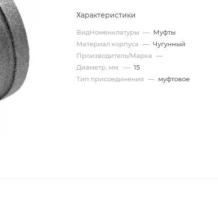
Характеристики
ВидНоменклатуры
—
Муфты
Материал корпуса
—
Чугунный
Производитель/Марка
—
Диаметр, мм.
—
15
Тип присоединения
—
муфтовое