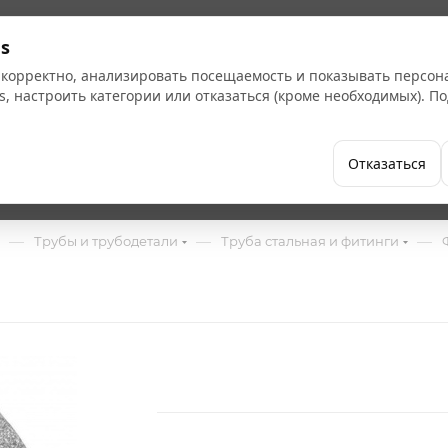
Кат
s
 корректно, анализировать посещаемость и показывать персо
s, настроить категории или отказаться (кроме необходимых). 
Бренды
Как купить
Компания
Отказаться
—
—
—
Трубы и трубодетали
Труба стальная и фитинги