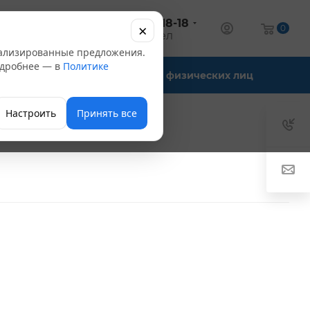
+7 (347) 246-18-18
×
алог
0
оптовый отдел
нализированные предложения.
Подробнее — в
Политике
Офис-склады
Для физических лиц
Настроить
Принять все