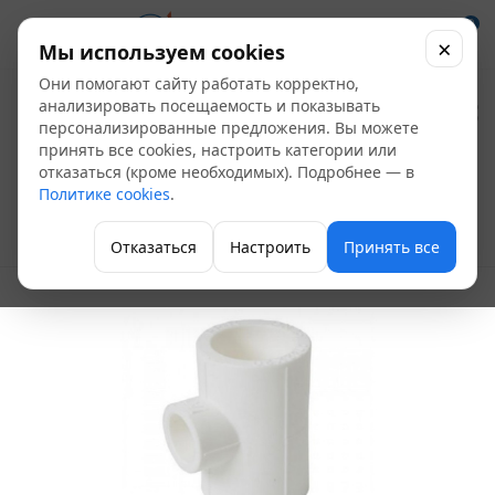
0
×
Мы используем cookies
Они помогают сайту работать корректно,
Тройник ПП
анализировать посещаемость и показывать
персонализированные предложения. Вы можете
переходной 125х20
принять все cookies, настроить категории или
отказаться (кроме необходимых). Подробнее — в
белый
Политике cookies
.
Полипропиленовые фитинги
Отказаться
Настроить
Принять все