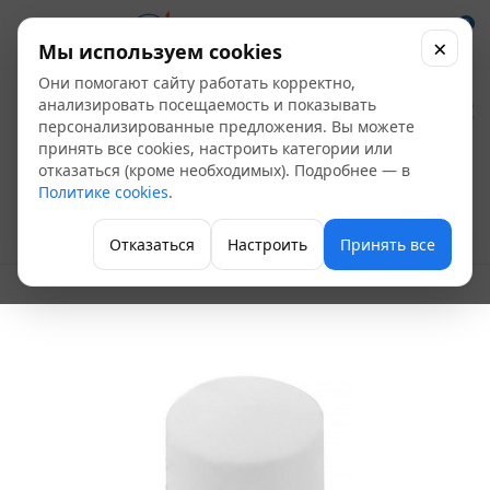
0
×
Мы используем cookies
Они помогают сайту работать корректно,
Пробка ПП без
анализировать посещаемость и показывать
персонализированные предложения. Вы можете
резьбы Ду 90
принять все cookies, настроить категории или
отказаться (кроме необходимых). Подробнее — в
AntiFire
Политике cookies
.
Полипропиленовые фитинги
Отказаться
Настроить
Принять все