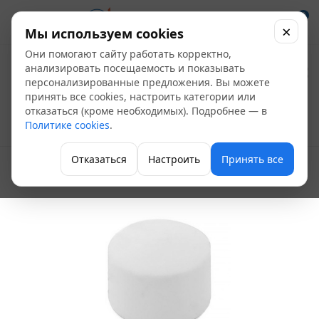
0
×
Мы используем cookies
Они помогают сайту работать корректно,
Пробка ПП без
анализировать посещаемость и показывать
персонализированные предложения. Вы можете
резьбы Ду 32 (РВК)
принять все cookies, настроить категории или
отказаться (кроме необходимых). Подробнее — в
Политике cookies
.
Полипропиленовые фитинги
Отказаться
Настроить
Принять все