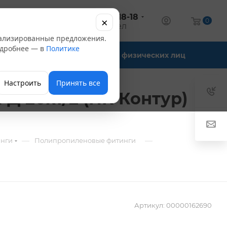
+7 (347) 246-18-18
×
алог
0
оптовый отдел
нализированные предложения.
Подробнее — в
Политике
Офис-склады
Для физических лиц
Настроить
Принять все
Д 20х1/2 (ПК Контур)
—
—
инги
Полипропиленовые фитинги
Артикул:
00000162690