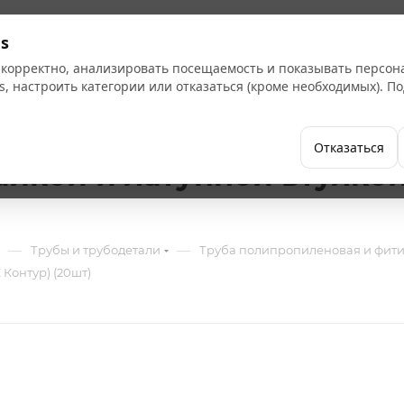
Кат
s
 корректно, анализировать посещаемость и показывать персо
s, настроить категории или отказаться (кроме необходимых). 
Бренды
Как купить
Компания
Отказаться
йкой и латунной втулкой 
—
—
Трубы и трубодетали
Труба полипропиленовая и фит
 Контур) (20шт)