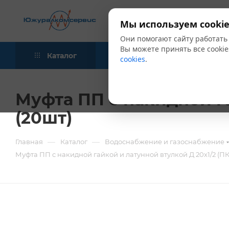
Мы используем cookie
Они помогают сайту работать
Вы можете принять все cookie
Каталог
Акции
Блог
cookies
.
Муфта ПП с накидной га
(20шт)
—
—
Главная
Каталог
Водоснабжение и газоснабжение
Муфта ПП с накидной гайкой и латунной втулкой Д 20х1/2 (ПК