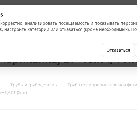
Кат
s
 корректно, анализировать посещаемость и показывать персо
s, настроить категории или отказаться (кроме необходимых). 
Бренды
Как купить
Компания
Отказаться
мериканка) ВР 40х1 1/4 
—
—
Трубы и трубодетали
Труба полипропиленовая и фит
АНДАРТ (5шт)