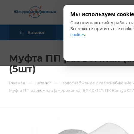
Мы используем cookie
Они помогают сайту работать
Вы можете принять все cookie
Каталог
Акции
Блог
cookies
.
Муфта ПП разъемная (а
(5шт)
—
—
Главная
Каталог
Водоснабжение и газоснабжение
Муфта ПП разъемная (американка) ВР 40х1 1/4 ПК Контур СТ