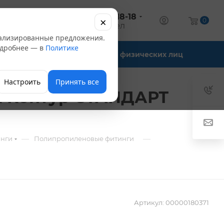
+7 (347) 246-18-18
×
алог
0
оптовый отдел
нализированные предложения.
Подробнее — в
Политике
Офис-склады
Для физических лиц
Настроить
Принять все
ПК Контур СТАНДАРТ
—
—
инги
Полипропиленовые фитинги
Артикул:
00000180371