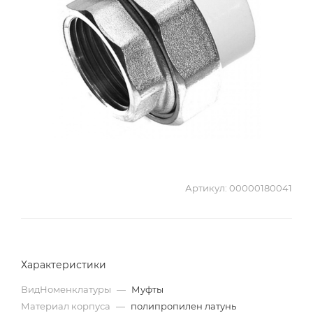
Артикул:
00000180041
Характеристики
ВидНоменклатуры
—
Муфты
Материал корпуса
—
полипропилен латунь