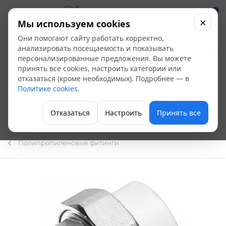
0
×
Мы используем cookies
Они помогают сайту работать корректно,
Муфта ПП
анализировать посещаемость и показывать
персонализированные предложения. Вы можете
разъемная
принять все cookies, настроить категории или
отказаться (кроме необходимых). Подробнее — в
(американка) ВР
Политике cookies
.
20х1/2 ПК Контур
Отказаться
Настроить
Принять все
СТАНДАРТ (20шт)
Полипропиленовые фитинги