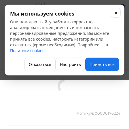
0
×
Мы используем cookies
Они помогают сайту работать корректно,
Муфта ПП
анализировать посещаемость и показывать
персонализированные предложения. Вы можете
переходная НР/ВР Д
принять все cookies, настроить категории или
отказаться (кроме необходимых). Подробнее — в
50х40
Политике cookies
.
Полипропиленовые фитинги
Отказаться
Настроить
Принять все
Артикул:
00000176224