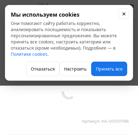
0
×
Мы используем cookies
Они помогают сайту работать корректно,
Муфта ПП комбинир.
анализировать посещаемость и показывать
персонализированные предложения. Вы можете
раз. D25-1" НР
принять все cookies, настроить категории или
отказаться (кроме необходимых). Подробнее — в
AntiFire
Политике cookies
.
Полипропиленовые фитинги
Отказаться
Настроить
Принять все
Артикул:
КА-00010766