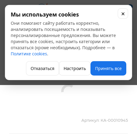
0
×
Мы используем cookies
Они помогают сайту работать корректно,
Муфта ПП комбинир.
анализировать посещаемость и показывать
персонализированные предложения. Вы можете
под ключ D75х2 1/2"
принять все cookies, настроить категории или
отказаться (кроме необходимых). Подробнее — в
НР Antifire
Политике cookies
.
Полипропиленовые фитинги
Отказаться
Настроить
Принять все
Артикул:
КА-00010945