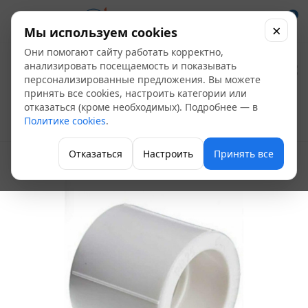
0
×
Мы используем cookies
Они помогают сайту работать корректно,
Муфта ПП Д 90 (ПК
анализировать посещаемость и показывать
персонализированные предложения. Вы можете
Контур)
принять все cookies, настроить категории или
отказаться (кроме необходимых). Подробнее — в
Политике cookies
.
Полипропиленовые фитинги
Отказаться
Настроить
Принять все