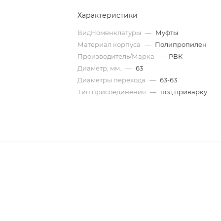
Характеристики
ВидНоменклатуры
—
Муфты
Материал корпуса
—
Полипропилен
Производитель/Марка
—
РВК
Диаметр, мм.
—
63
Диаметры перехода
—
63-63
Тип присоединения
—
под приварку