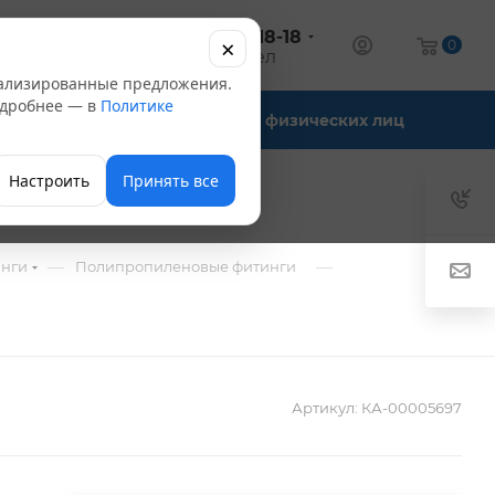
+7 (347) 246-18-18
×
алог
0
оптовый отдел
нализированные предложения.
Подробнее — в
Политике
Офис-склады
Для физических лиц
Настроить
Принять все
—
—
инги
Полипропиленовые фитинги
Артикул:
КА-00005697