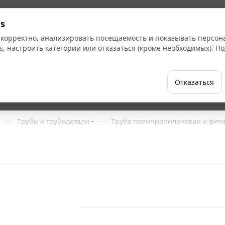
Кат
s
 корректно, анализировать посещаемость и показывать персо
s, настроить категории или отказаться (кроме необходимых). 
Бренды
Как купить
Компания
Отказаться
—
—
Трубы и трубодетали
Труба полипропиленовая и фит