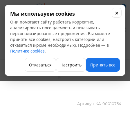
0
×
Мы используем cookies
Они помогают сайту работать корректно,
Бурт под фланец ПП
анализировать посещаемость и показывать
персонализированные предложения. Вы можете
Д 90 AntiFire Green
принять все cookies, настроить категории или
отказаться (кроме необходимых). Подробнее — в
Политике cookies
.
Полипропиленовые фитинги
Отказаться
Настроить
Принять все
Артикул:
КА-00010754