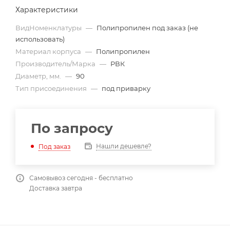
Характеристики
ВидНоменклатуры
—
Полипропилен под заказ (не
использовать)
Материал корпуса
—
Полипропилен
Производитель/Марка
—
РВК
Диаметр, мм.
—
90
Тип присоединения
—
под приварку
По запросу
Нашли дешевле?
Под заказ
Самовывоз сегодня - бесплатно
Доставка завтра