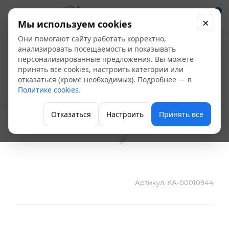
0
×
Мы используем cookies
Они помогают сайту работать корректно,
Бурт под фланец ПП
анализировать посещаемость и показывать
персонализированные предложения. Вы можете
Д 125 AntiFire
принять все cookies, настроить категории или
отказаться (кроме необходимых). Подробнее — в
Политике cookies
.
Полипропиленовые фитинги
Отказаться
Настроить
Принять все
Артикул:
КА-00010944