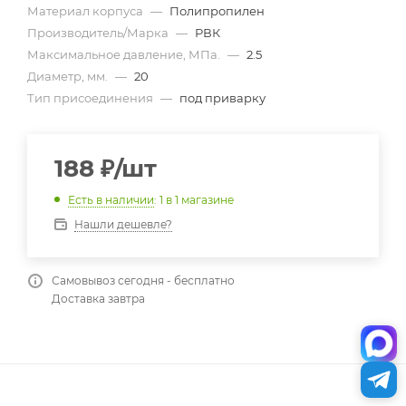
Материал корпуса
—
Полипропилен
Производитель/Марка
—
РВК
Максимальное давление, МПа.
—
2.5
Диаметр, мм.
—
20
Тип присоединения
—
под приварку
188
₽
/шт
Есть в наличии
: 1
в 1 магазине
Нашли дешевле?
Самовывоз сегодня - бесплатно
Доставка завтра