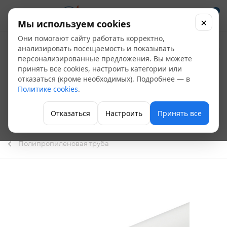
0
×
Мы используем cookies
Они помогают сайту работать корректно,
Труба ПП
анализировать посещаемость и показывать
персонализированные предложения. Вы можете
армированная
принять все cookies, настроить категории или
отказаться (кроме необходимых). Подробнее — в
стекловолокном РN
Политике cookies
.
25 Д 20 L=4м (РВК/
Отказаться
Настроить
Принять все
РТП)
Полипропиленовая труба