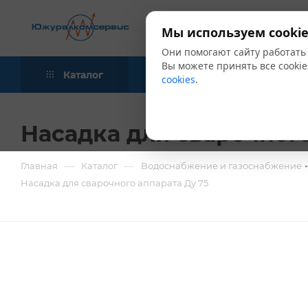
Мы используем cookie
Они помогают сайту работать
Вы можете принять все cookie
Каталог
Акции
Блог
cookies
.
Насадка для сварочного
—
—
Главная
Каталог
Водоснабжение и газоснабжение
Насадка для сварочного аппарата Ду 75