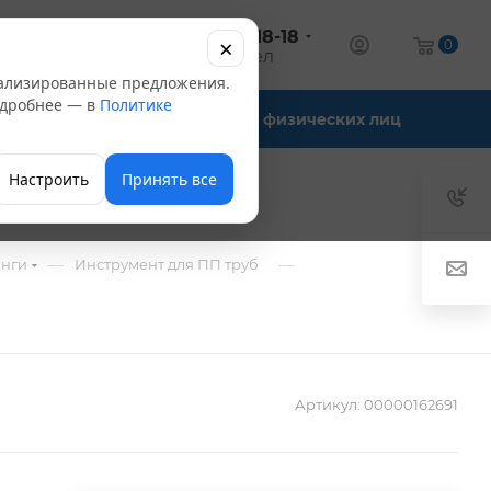
+7 (347) 246-18-18
×
алог
0
оптовый отдел
нализированные предложения.
Подробнее — в
Политике
Офис-склады
Для физических лиц
Настроить
Принять все
—
—
инги
Инструмент для ПП труб
Артикул:
00000162691