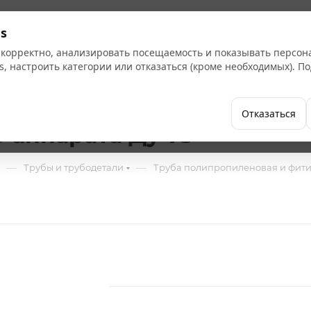
Кат
s
 корректно, анализировать посещаемость и показывать персо
s, настроить категории или отказаться (кроме необходимых). 
Бренды
Как купить
Компания
Отказаться
 аппарата Ду 75
—
—
Трубы и трубодетали
Труба полипропиленовая и фит