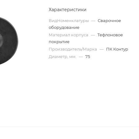
Характеристики
ВидНоменклатуры
—
Сварочное
оборудование
Материал корпуса
—
Тефлоновое
покрытие
Производитель/Марка
—
ПК Контур
Диаметр, мм.
—
75