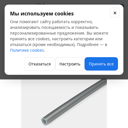
0
×
Мы используем cookies
Они помогают сайту работать корректно,
Труба PEXa-EVOH
анализировать посещаемость и показывать
персонализированные предложения. Вы можете
Д16х2,2 150м (ПК
принять все cookies, настроить категории или
отказаться (кроме необходимых). Подробнее — в
Контур)
Политике cookies
.
Труба из сшитого полиэтилена
Отказаться
Настроить
Принять все