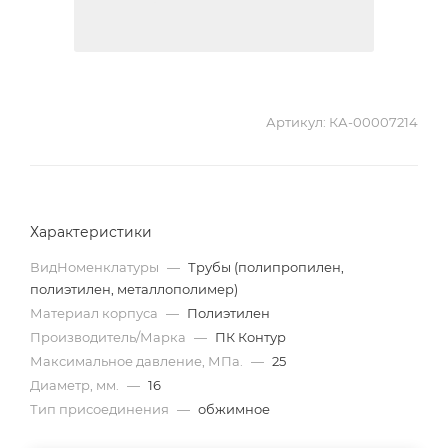
Артикул:
КА-00007214
Характеристики
ВидНоменклатуры
—
Трубы (полипропилен,
полиэтилен, металлополимер)
Материал корпуса
—
Полиэтилен
Производитель/Марка
—
ПК Контур
Максимальное давление, МПа.
—
25
Диаметр, мм.
—
16
Тип присоединения
—
обжимное