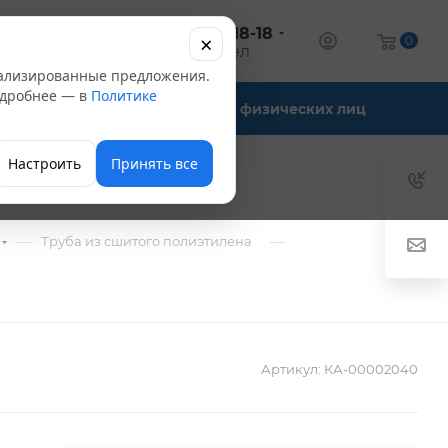
+7 (347) 246-18-18
×
алог
0
оптовый отдел
нализированные предложения.
Подробнее — в
Политике
Офис-склады
Для физических лиц
Настроить
Принять все
—
—
Труба из сшитого полиэтилена
Артикул:
КА-00002040