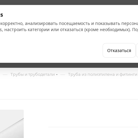
Кат
s
 корректно, анализировать посещаемость и показывать персо
s, настроить категории или отказаться (кроме необходимых). 
Бренды
Как купить
Компания
Отказаться
—
—
Трубы и трубодетали
Труба из полиэтилена и фитинги