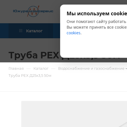
Мы используем cookie
Они помогают сайту работать
Вы можете принять все cookie
Каталог
Акции
Блог
cookies
.
Труба PEX Д25х3,5 50м
—
—
Главная
Каталог
Водоснабжение и газоснабжение
Труба PEX Д25х3,5 50м