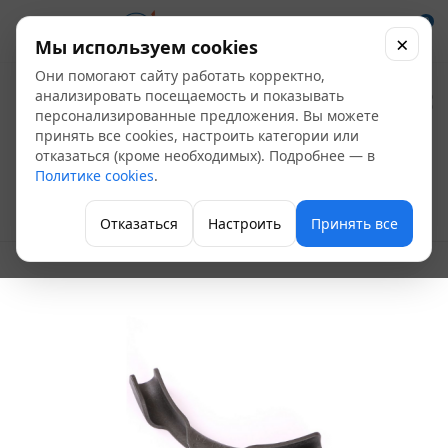
0
×
Мы используем cookies
Они помогают сайту работать корректно,
Фиксатор PE-RT
анализировать посещаемость и показывать
персонализированные предложения. Вы можете
изгиба трубы Д20
принять все cookies, настроить категории или
отказаться (кроме необходимых). Подробнее — в
(2.8)
Политике cookies
.
Аксессуары для трубы
Отказаться
Настроить
Принять все