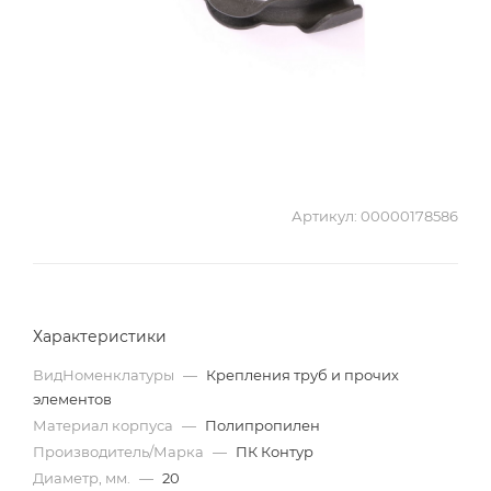
Артикул:
00000178586
Характеристики
ВидНоменклатуры
—
Крепления труб и прочих
элементов
Материал корпуса
—
Полипропилен
Производитель/Марка
—
ПК Контур
Диаметр, мм.
—
20