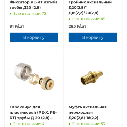
Фиксатор PE-RT изгиба
Тройник аксиальный
трубы Д20 (2.8)
Д20(2.8)*
Д16(2,2)*20(2,8)
Есть в наличии: 75
Есть в наличии: 161
91
₽
/шт
285
₽
/шт
В корзину
В корзину
Евроконус для
Муфта аксиальная
пластиковой (PE-X; PE-
переходная
RT) трубы Д 20 (2,8)
Д20(2,8)-16(2,2)
*3/4" Valtec
Есть в наличии: 4
Есть в наличии: 53