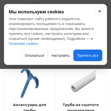
0
×
Мы используем cookies
Они помогают сайту работать корректно,
Труба из
анализировать посещаемость и показывать
персонализированные предложения. Вы можете
полиэтилена и
принять все cookies, настроить категории или
отказаться (кроме необходимых). Подробнее — в
фитинги
89
Политике cookies
.
Трубы и трубодетали
Отказаться
Настроить
Принять все
Аксессуары для
Труба из сшитого
трубы
полиэтилена