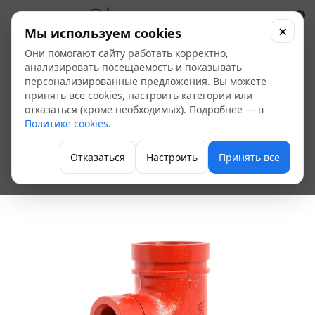
0
×
Мы используем cookies
Они помогают сайту работать корректно,
Тройник под муфту
анализировать посещаемость и показывать
персонализированные предложения. Вы можете
6" (159мм) Ду 150мм.
принять все cookies, настроить категории или
отказаться (кроме необходимых). Подробнее — в
арт.TMK159 Грувлок
Политике cookies
.
GROOVEX
Отказаться
Настроить
Принять все
Грувлочные соединения