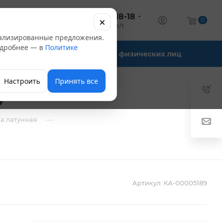
+7 (347) 246-18-18
×
алог
0
оптовый отдел
нализированные предложения.
Подробнее — в
Политике
Офис-склады
Для физических лиц
Настроить
Принять все
)
—
а латунная
Артикул:
КА-00005189