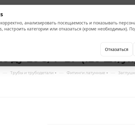
Кат
s
 корректно, анализировать посещаемость и показывать персо
s, настроить категории или отказаться (кроме необходимых). 
Бренды
Как купить
Компания
Отказаться
e ду-20 3/4" ВР (120 шт/уп
—
—
—
Трубы и трубодетали
Фитинги латунные
Заглушк