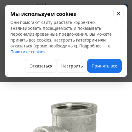
0
×
Мы используем cookies
Они помогают сайту работать корректно,
Угольник
анализировать посещаемость и показывать
персонализированные предложения. Вы можете
никелированный LD
принять все cookies, настроить категории или
отказаться (кроме необходимых). Подробнее — в
Pride ду-32 1 1/4" ВР -
Политике cookies
.
ВР (8 шт/уп)
Отказаться
Настроить
Принять все
Угольник латунный