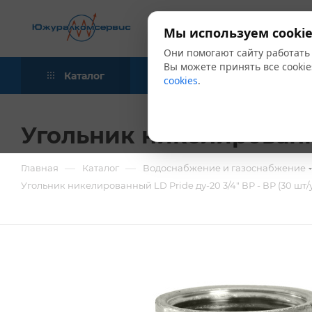
Мы используем cookie
Они помогают сайту работать
Вы можете принять все cookie
Каталог
Акции
Блог
cookies
.
Угольник никелированный
—
—
Главная
Каталог
Водоснабжение и газоснабжение
Угольник никелированный LD Pride ду-20 3/4" ВР - ВР (30 шт/