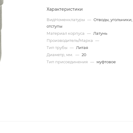
Характеристики
ВидНоменклатуры
—
Отводы, угольники,
отступы
Материал корпуса
—
Латунь
Производитель/Марка
—
Тип трубы
—
Литая
Диаметр, мм.
—
20
Тип присоединения
—
муфтовое