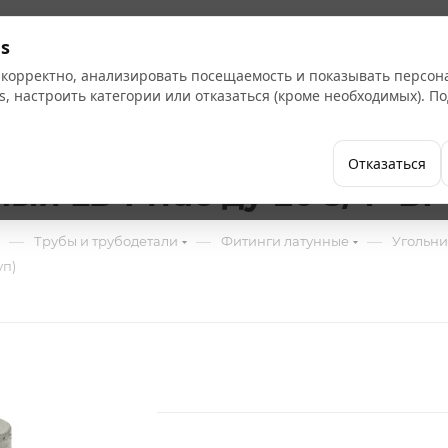
Кат
s
 корректно, анализировать посещаемость и показывать персо
s, настроить категории или отказаться (кроме необходимых). 
Бренды
Как купить
Компания
Отказаться
 LD Pride ду-20 3/4" ВР 
—
—
—
Трубы и трубодетали
Фитинги латунные
Угольни
уп)