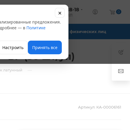
+7 (347) 246-18-18
×
алог
0
оптовый отдел
нализированные предложения.
Подробнее — в
Политике
Офис-склады
Для физических лиц
Настроить
Принять все
- ВР (30 шт/уп)
—
к латунный
Артикул:
КА-00006161