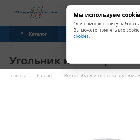
Мы используем cookie
Они помогают сайту работать
Вы можете принять все cookie
Каталог
Акции
Блог
cookies
.
Угольник никелированны
—
—
Главная
Каталог
Водоснабжение и газоснабжение