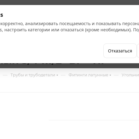
Кат
s
 корректно, анализировать посещаемость и показывать персо
s, настроить категории или отказаться (кроме необходимых). 
Бренды
Как купить
Компания
Отказаться
й 3/4"х1/2" ВР - НР
—
—
—
Трубы и трубодетали
Фитинги латунные
Угольни