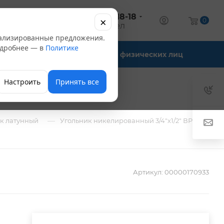
+7 (347) 246-18-18
×
алог
0
оптовый отдел
нализированные предложения.
Подробнее — в
Политике
Офис-склады
Для физических лиц
Настроить
Принять все
—
к латунный
Угольник никелированный 3/4"х1/2" ВР - НР
Артикул:
00000170933