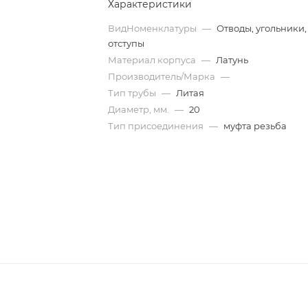
Характеристики
ВидНоменклатуры
—
Отводы, угольники,
отступы
Материал корпуса
—
Латунь
Производитель/Марка
—
Тип трубы
—
Литая
Диаметр, мм.
—
20
Тип присоединения
—
муфта резьба