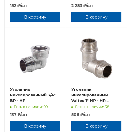
152
₽
/шт
2 283
₽
/шт
В корзину
В корзину
Угольник
Угольник
никелированный 3/4"
никелированный
ВР - НР
Valtec 1" НР - НР
VTr.093.N.0006
Есть в наличии: 99
Есть в наличии: 38
137
₽
/шт
506
₽
/шт
В корзину
В корзину