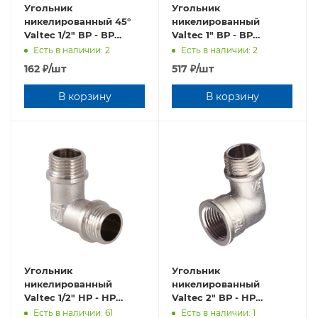
Угольник
Угольник
никелированный 45°
никелированный
Valtec 1/2" ВР - ВР
Valtec 1" ВР - ВР
VTr.091.N.0004
VTr.090.N.0006
Есть в наличии: 2
Есть в наличии: 2
162
₽
/шт
517
₽
/шт
В корзину
В корзину
Угольник
Угольник
никелированный
никелированный
Valtec 1/2" НР - НР
Valtec 2" ВР - НР
VTr.093.N.0004
VTr.092.N.0009
Есть в наличии: 61
Есть в наличии: 1