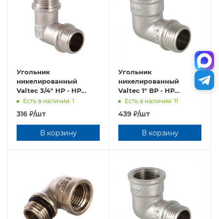
Угольник
Угольник
никелированный
никелированный
Valtec 3/4" НР - НР
Valtec 1" ВР - НР
VTr.093.N.0005
VTr.092.N.0006
Есть в наличии: 1
Есть в наличии: 11
316
₽
/шт
439
₽
/шт
В корзину
В корзину