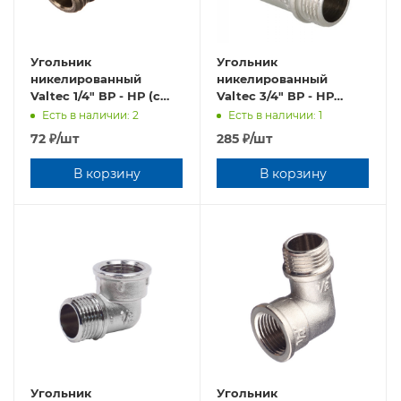
Угольник
Угольник
никелированный
никелированный
Valtec 1/4" ВР - НР (с
Valtec 3/4" ВР - НР
уплотнительным
VTr.092.N.0005
Есть в наличии: 2
Есть в наличии: 1
кольцом)
72
₽
/шт
285
₽
/шт
VTr.092.N.0002
В корзину
В корзину
Угольник
Угольник