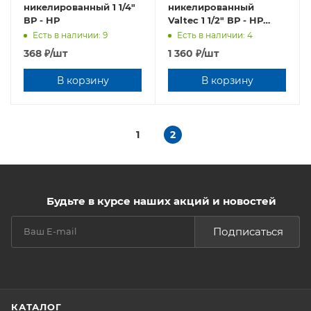
никелированный 1 1/4"
никелированный
ВР - НР
Valtec 1 1/2" ВР - НР
VTr.092.N.0008
Есть в наличии: 9
Есть в наличии: 4
368
₽
/шт
1 360
₽
/шт
В корзину
В корзину
1
2
Будьте в курсе наших акций и новостей
Подписаться
КАТАЛОГ