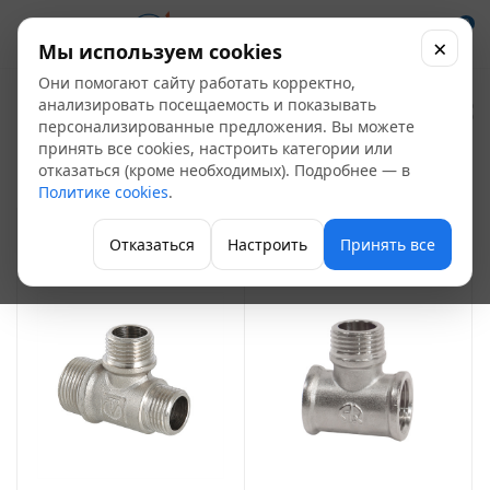
0
×
Мы используем cookies
Они помогают сайту работать корректно,
Тройник латунный
анализировать посещаемость и показывать
персонализированные предложения. Вы можете
55
принять все cookies, настроить категории или
отказаться (кроме необходимых). Подробнее — в
Фитинги латунные
Политике cookies
.
ФИЛЬТР
Отказаться
Настроить
Принять все