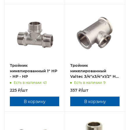
Тройник
Тройник
никелированный 1" НР
никелированный
- НР - НР
Valtec 3/4"х3/4"х1/2" НР
- НР - НР
Есть в наличии: 41
Есть в наличии: 9
VTr.131.RN.050504
225
₽
/шт
357
₽
/шт
В корзину
В корзину