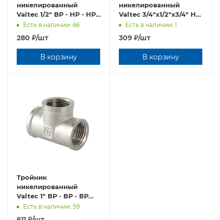
никелированный
никелированный
Valtec 1/2" ВР - НР - НР
Valtec 3/4"х1/2"х3/4" НР
VTr.133.N.0004
- НР - НР
Есть в наличии: 66
Есть в наличии: 1
VTr.131.RN.050405
280
₽
/шт
309
₽
/шт
В корзину
В корзину
Тройник
никелированный
Valtec 1" ВР - ВР - ВР
VTr.130.N.0006
Есть в наличии: 59
611
₽
/шт