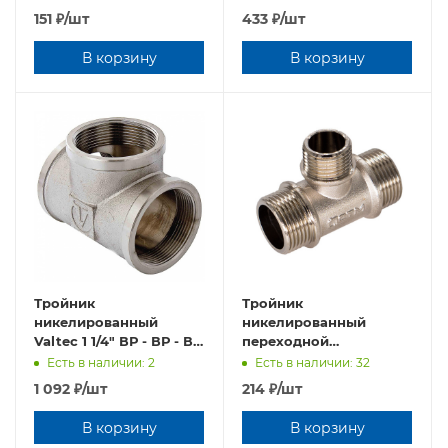
151
₽
/шт
433
₽
/шт
В корзину
В корзину
Тройник
Тройник
никелированный
никелированный
Valtec 1 1/4" ВР - ВР - ВР
переходной
VTr.130.N.0007
3/4"х1/2"х3/4" НР - НР -
Есть в наличии: 2
Есть в наличии: 32
НР (10шт.)
1 092
₽
/шт
214
₽
/шт
В корзину
В корзину