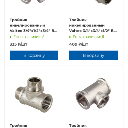
Тройник
Тройник
никелированный
никелированный
Valtec 3/4"х1/2"х3/4" ВР
Valtec 3/4"х3/4"х1/2" ВР
- ВР - ВР VTr.750.N.0504
- ВР - НР
Есть в наличии: 8
Есть в наличии: 11
VTr.134.RN.050504
335
₽
/шт
409
₽
/шт
В корзину
В корзину
Тройник
Тройник