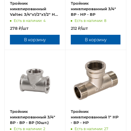
Тройник
Тройник
никелированный
никелированный 3/4"
Valtec 3/4"х1/2"х1/2" НР
ВР - НР - ВР
- НР - НР
Есть в наличии: 4
Есть в наличии: 8
VTr.131.RN.050404
278
₽
/шт
212
₽
/шт
В корзину
В корзину
Тройник
Тройник
никелированный 3/4"
никелированный 1" НР
ВР - ВР - ВР (10шт.)
- ВР - НР
Есть в наличии: 2
Есть в наличии: 27