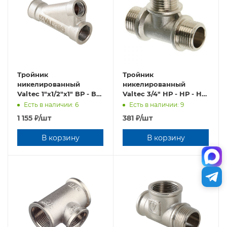
Тройник
Тройник
никелированный
никелированный
Valtec 1"х1/2"х1" ВР - ВР
Valtec 3/4" НР - НР - НР
- ВР КОСОЙ
VTr.131.N.0005
Есть в наличии: 6
Есть в наличии: 9
VTr.136.N.0604
1 155
₽
/шт
381
₽
/шт
В корзину
В корзину