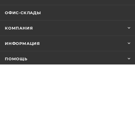
ОФИС-СКЛАДЫ
КОМПАНИЯ
ИНФОРМАЦИЯ
ПОМОЩЬ
+7 (347) 246-18-18
info@yuuks.ru
г. Уфа, ул. Интернациональная, 133А