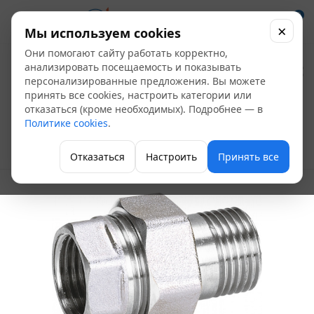
0
×
Мы используем cookies
Они помогают сайту работать корректно,
Сгон (американка)
анализировать посещаемость и показывать
персонализированные предложения. Вы можете
никелированный
принять все cookies, настроить категории или
отказаться (кроме необходимых). Подробнее — в
1/2" ВР - НР (10шт)
Политике cookies
.
Сгон латунный
Отказаться
Настроить
Принять все