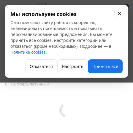
0
×
Мы используем cookies
Они помогают сайту работать корректно,
Ниппель
анализировать посещаемость и показывать
персонализированные предложения. Вы можете
переходной Valtec
принять все cookies, настроить категории или
отказаться (кроме необходимых). Подробнее — в
3/4"х1/2" НР - НР
Политике cookies
.
нержавеющая сталь
Отказаться
Настроить
Принять все
VTi.580.I.0504
Ниппель латунный