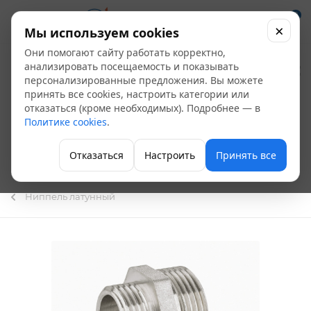
0
×
Мы используем cookies
Они помогают сайту работать корректно,
Ниппель
анализировать посещаемость и показывать
персонализированные предложения. Вы можете
никелированный
принять все cookies, настроить категории или
отказаться (кроме необходимых). Подробнее — в
переходной LD Pride
Политике cookies
.
ду-50*40 2"х1 1/2" НР
Отказаться
Настроить
Принять все
- НР (16 шт/уп)
Ниппель латунный