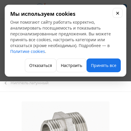
0
×
Мы используем cookies
Они помогают сайту работать корректно,
Ниппель
анализировать посещаемость и показывать
персонализированные предложения. Вы можете
никелированный
принять все cookies, настроить категории или
отказаться (кроме необходимых). Подробнее — в
переходной LD Pride
Политике cookies
.
ду-40*32 1 1/2"х1 1/4"
Отказаться
Настроить
Принять все
НР - НР (26 шт/уп)
Ниппель латунный