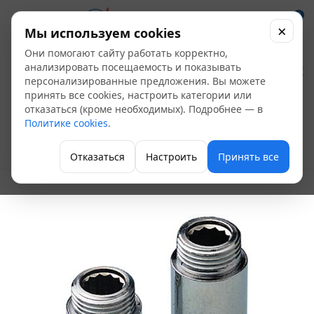
0
×
Мы используем cookies
Они помогают сайту работать корректно,
Гайка удлинитель
анализировать посещаемость и показывать
персонализированные предложения. Вы можете
1/2" - 15 мм, ВР - НР
принять все cookies, настроить категории или
отказаться (кроме необходимых). Подробнее — в
(10шт)
Политике cookies
.
Гайка-удлинитель
Отказаться
Настроить
Принять все