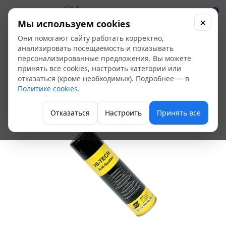
0
×
Мы используем cookies
Они помогают сайту работать корректно,
Спрей против брызг
анализировать посещаемость и показывать
персонализированные предложения. Вы можете
ESAB, 400 мл
принять все cookies, настроить категории или
отказаться (кроме необходимых). Подробнее — в
Политике cookies
.
Средства индивидуальной защиты
Отказаться
Настроить
Принять все