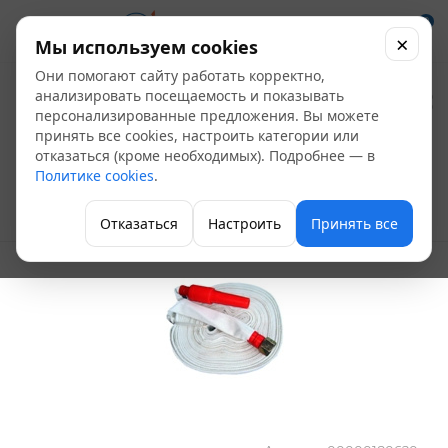
0
×
Мы используем cookies
Они помогают сайту работать корректно,
Рукав пожарный
анализировать посещаемость и показывать
персонализированные предложения. Вы можете
напорный УВП (15м)
принять все cookies, настроить категории или
отказаться (кроме необходимых). Подробнее — в
19 мм в сумке
Политике cookies
.
Пожарные рукава
Отказаться
Настроить
Принять все