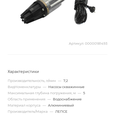
Артикул:
00000181493
Характеристики
Производительность, л/мин
—
7,2
ВидНоменклатуры
—
Насосы скважинные
Максимальная глубина погружения, м
—
5
Область применения
—
Водоснабжение
Материал корпуса
—
Алюминиевый
Производитель/Марка
—
ЛЕПСЕ