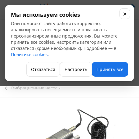
0
×
Мы используем cookies
Они помогают сайту работать корректно,
Насос
анализировать посещаемость и показывать
персонализированные предложения. Вы можете
вибрационный
принять все cookies, настроить категории или
отказаться (кроме необходимых). Подробнее — в
погружной
Политике cookies
.
Водолей-3 (кабель
Отказаться
Настроить
Принять все
40 м)
Вибрационные насосы