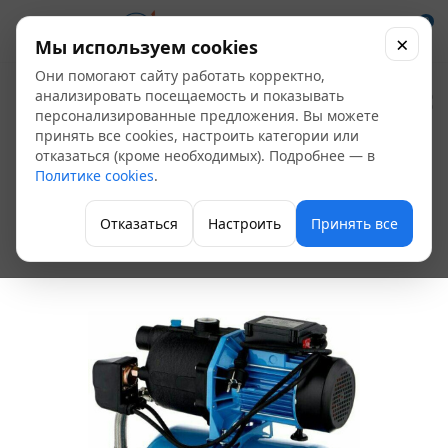
0
×
Мы используем cookies
Они помогают сайту работать корректно,
Насосная станция
анализировать посещаемость и показывать
персонализированные предложения. Вы можете
Джамбо 70/50 П-50,
принять все cookies, настроить категории или
отказаться (кроме необходимых). Подробнее — в
70 л/мин, напор 50 м,
Политике cookies
.
бак 50 л
Отказаться
Настроить
Принять все
Насосные станции